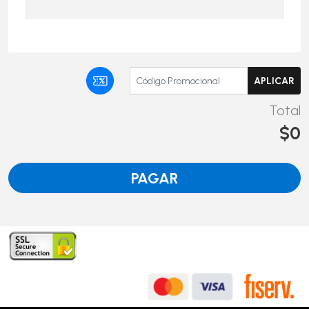
Total
$0
PAGAR