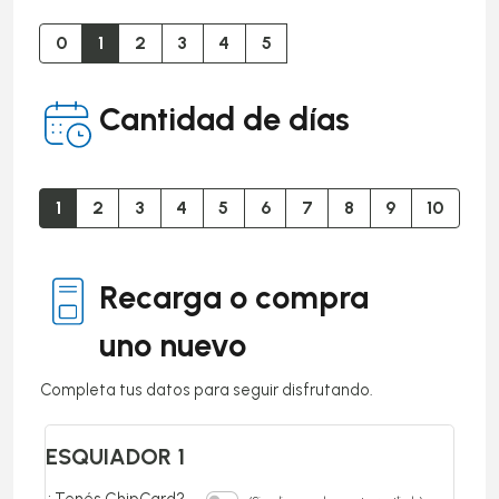
0
1
2
3
4
5
Cantidad de días
1
2
3
4
5
6
7
8
9
10
Recarga o compra
uno nuevo
Completa tus datos para seguir disfrutando.
ESQUIADOR 1
¿Tenés ChipCard?