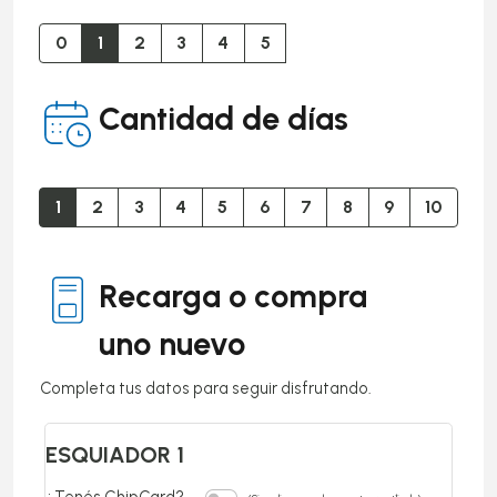
0
1
2
3
4
5
Cantidad de días
1
2
3
4
5
6
7
8
9
10
Recarga o compra
uno nuevo
Completa tus datos para seguir disfrutando.
ESQUIADOR 1
¿Tenés ChipCard?